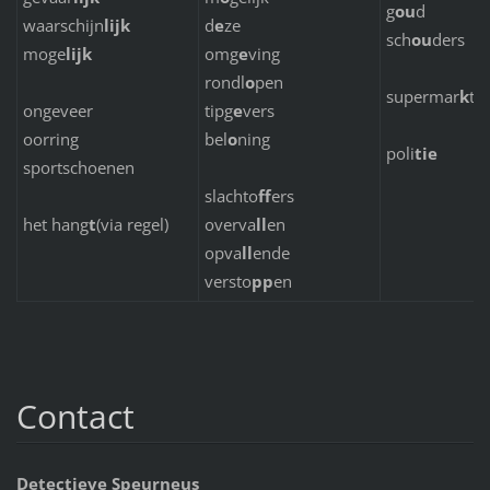
g
ou
d
waarschijn
lijk
d
e
ze
sch
ou
ders
moge
lijk
omg
e
ving
rondl
o
pen
supermar
k
t
ongeveer
tipg
e
vers
oorring
bel
o
ning
poli
tie
sportschoenen
slachto
ff
ers
het hang
t
(via regel)
overva
ll
en
opva
ll
ende
versto
pp
en
Contact
Detectieve Speurneus