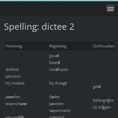
Spelling: dictee 2
Hoorweg
Regelweg
Onthoudweg
gou
d
baar
d
diefstal
ron
d
lopen
persoon
hij maakte
hij draag
t
gel
d
j
uw
elen
d
a
der
belangr
ij
ke
waarsch
uw
j
u
welen
zij kr
ij
gen
s
u
permarkt
gevaar
lijk
m
o
gelijk